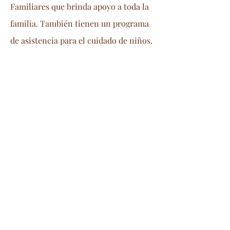
Familiares que brinda apoyo a toda la
familia. También tienen un programa
de asistencia para el cuidado de niños.
*Asistencia disponible en Español*
Mountaintop Childcare Inc,
Estes Park
©2019 por Mountaintop Childcare Inc. Creado con
orgullo con Wix.com
El sitio web de Mountaintop Childcare se
tradujo para su comodidad utilizando un
software de traducción impulsado por
servicios de terceros, como Google
Translate. Se han realizado esfuerzos