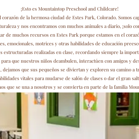
¡Esto es Mountaintop Preschool and Childcare!
el corazón de la hermosa ciudad de Estes Park, Colorado. Somos c
raleza y nos encontramos con muchos animales a diario, ¡solo con
ar de muchos recursos en Estes Park porque estamos en el corazó
les, emocionales, motrices y otras habilidades de educación preesc
es estructuradas realizadas en clase, recordando siempre la import
para que nuestros niños deambulen, interactúen con amigos y des
p, dejamos que sus pequeños se diviertan y exploren su camino a tr
ilidades vitales para mudarse de salón de clases o dar el gran salto
s que se una a nosotros y se convierta en parte de la familia Mou