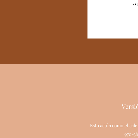
Versi
Esto actúa como el cal
970-58