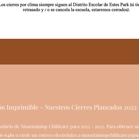
ón Imprimible - Nuestros Cierres Planeados 2022 
endario de Mountaintop Childcare para 2022 - 2023. Para obtener má
6-6489 o envíe un correo electrónico a
mountaintopchildcare@gma