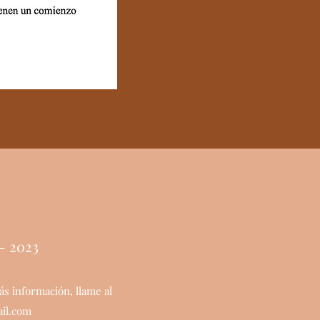
- 2023
s información, llame al
il.com